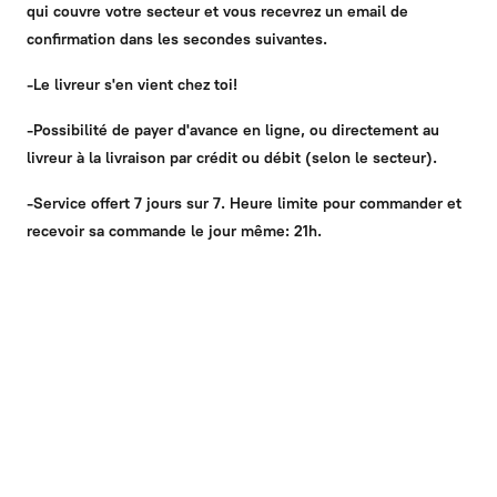
qui couvre votre secteur et vous recevrez un email de
confirmation dans les secondes suivantes.
-Le livreur s'en vient chez toi!
-Possibilité de payer d'avance en ligne, ou directement au
livreur à la livraison par crédit ou débit (selon le secteur).
-Service offert 7 jours sur 7. Heure limite pour commander et
recevoir sa commande le jour même: 21h.
Notre service
Pour naviguer à travers notre sélection complète de produit
disponible à la livraison le jour même, vous pouvez cliquez sur
votre ville de livraison pour être redirigé vers les produits qui
sont offert sur votre territoire. 🙂