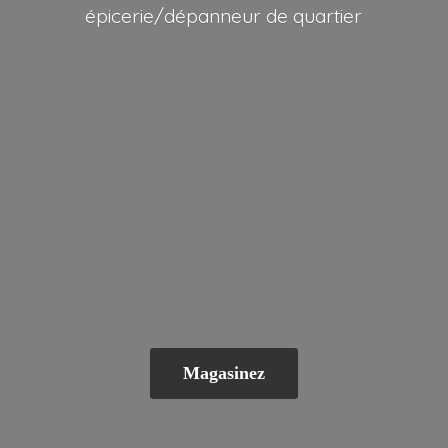
épicerie/dépanneur
de quartier
Magasinez