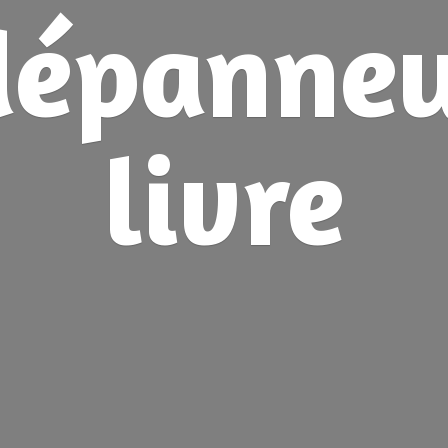
dépanne
livre