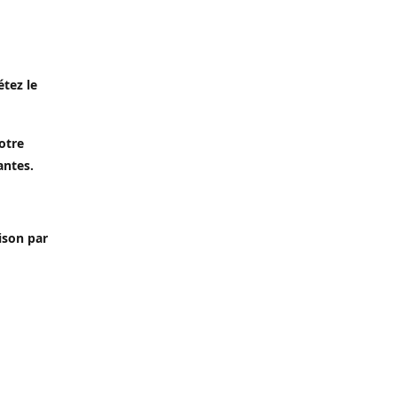
étez le
otre
antes.
aison par