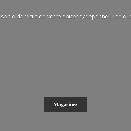
aison à domicile de votre épicerie/dépanneur
de qua
Magasinez