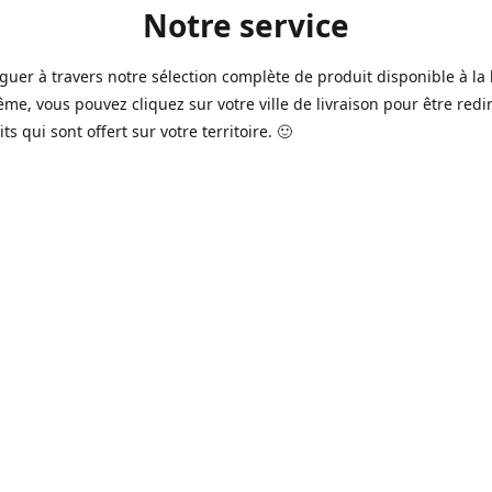
Notre service
guer à travers notre sélection complète de produit disponible à la 
ême, vous pouvez cliquez sur votre ville de livraison pour être redi
ts qui sont offert sur votre territoire. 🙂
jours sur 7, nous avons des commerçants à Longueuil, Québec et
e qui sont à votre service afin de vous livrer vos produits préférés
 un pack de bière alors que la soirée est déja bien amorçée, ou en 
rée qui s'en vient, notre grande variété de bière commerciale et de
serie saura vous satisfaire 🍺🍷
it pour vos "commissions" tel du lait, pain, boisson gazeuse, crousti
es autres produits que vous avez en tête qui se vend dans votre ép
préféré, vous pouvez le commander dans la boutique en ligne 🥛🍎
2016 à Québec, notre service n'a pas cessé d'évoluer avec le temps
ins de nos commerçants offrent aussi maintenant une variété de p
e produits frais de boucherie et viande ainsi que des produits sur