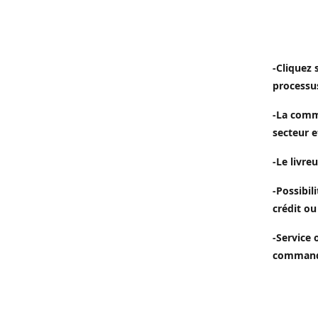
-Cliquez 
processu
-La comm
secteur e
-Le livreu
-Possibil
crédit ou
-Service 
commande