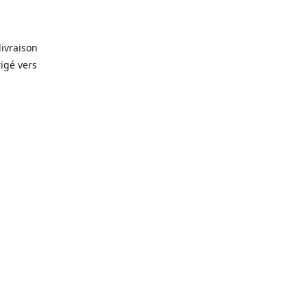
livraison
rigé vers
. Que ce
prévision
lles, vin,
icerie de
🥫
, alors
rêt-à-
gelés 🥩