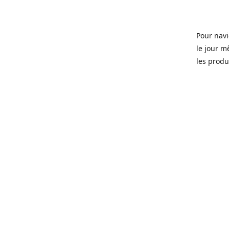
Pour navi
le jour m
les produi
Ouvert 7 
Sherbrook
soit pour
d'une soi
microbras
Que ce so
ou tous l
quartier 
Fondé en 
que certa
manger, d