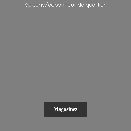
épicerie/dépanneur
de quartier
Magasinez