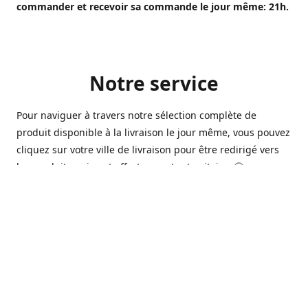
commander et recevoir sa commande le jour même: 21h.
Notre service
Pour naviguer à travers notre sélection complète de
produit disponible à la livraison le jour même, vous pouvez
cliquez sur votre ville de livraison pour être redirigé vers
les produits qui sont offert sur votre territoire. 🙂
Ouvert 7 jours sur 7, nous avons des commerçants à
Longueuil, Québec et Sherbrooke qui sont à votre service
afin de vous livrer vos produits préférés. Que ce soit pour
un pack de bière alors que la soirée est déja bien amorçée,
ou en prévision d'une soirée qui s'en vient, notre grande
variété de bière commerciale et de microbrasserie saura
vous satisfaire 🍺🍷