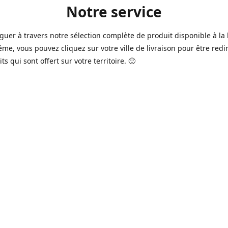
Notre service
guer à travers notre sélection complète de produit disponible à la 
ême, vous pouvez cliquez sur votre ville de livraison pour être redi
ts qui sont offert sur votre territoire. 🙂
jours sur 7, nous avons des commerçants à Longueuil, Québec et
e qui sont à votre service afin de vous livrer vos produits préférés
 un pack de bière alors que la soirée est déja bien amorçée, ou en 
rée qui s'en vient, notre grande variété de bière commerciale et de
serie saura vous satisfaire 🍺🍷
it pour vos "commissions" tel du lait, pain, boisson gazeuse, crousti
es autres produits que vous avez en tête qui se vend dans votre ép
préféré, vous pouvez le commander dans la boutique en ligne 🥛🍎
2016 à Québec, notre service n'a pas cessé d'évoluer avec le temps
ins de nos commerçants offrent aussi maintenant une variété de p
e produits frais de boucherie et viande ainsi que des produits sur