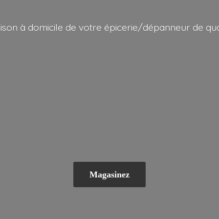
aison à domicile de votre épicerie/dépanneur
de qua
Magasinez