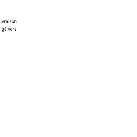
livraison
rigé vers
. Que ce
prévision
lles, vin,
icerie de
🥫
, alors
rêt-à-
gelés 🥩