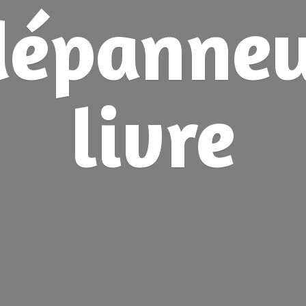
dépanne
livre