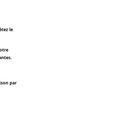
étez le
otre
antes.
aison par