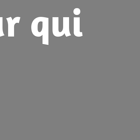
ur
qui