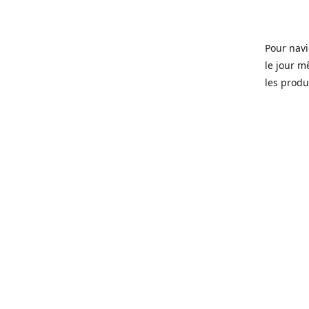
Pour navi
le jour m
les produi
Ouvert 7 
Sherbrook
soit pour
d'une soi
microbras
Que ce so
ou tous l
quartier 
Fondé en 
que certa
manger, d