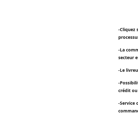
-Cliquez 
processu
-La comm
secteur e
-Le livreu
-Possibil
crédit ou
-Service 
commande