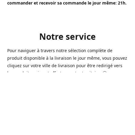
commander et recevoir sa commande le jour même: 21h.
Notre service
Pour naviguer à travers notre sélection complète de
produit disponible à la livraison le jour même, vous pouvez
cliquez sur votre ville de livraison pour être redirigé vers
les produits qui sont offert sur votre territoire. 🙂
Ouvert 7 jours sur 7, nous avons des commerçants à
Longueuil, Québec et Sherbrooke qui sont à votre service
afin de vous livrer vos produits préférés. Que ce soit pour
un pack de bière alors que la soirée est déja bien amorçée,
ou en prévision d'une soirée qui s'en vient, notre grande
variété de bière commerciale et de microbrasserie saura
vous satisfaire 🍺🍷