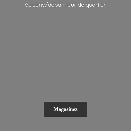
épicerie/dépanneur
de quartier
Magasinez