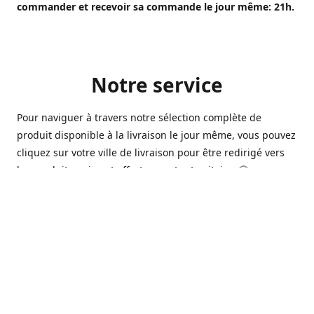
commander et recevoir sa commande le jour même: 21h.
Notre service
Pour naviguer à travers notre sélection complète de
produit disponible à la livraison le jour même, vous pouvez
cliquez sur votre ville de livraison pour être redirigé vers
les produits qui sont offert sur votre territoire. 🙂
Ouvert 7 jours sur 7, nous avons des commerçants à
Longueuil, Québec et Sherbrooke qui sont à votre service
afin de vous livrer vos produits préférés. Que ce soit pour
un pack de bière alors que la soirée est déja bien amorçée,
ou en prévision d'une soirée qui s'en vient, notre grande
variété de bière commerciale et de microbrasserie saura
vous satisfaire 🍺🍷