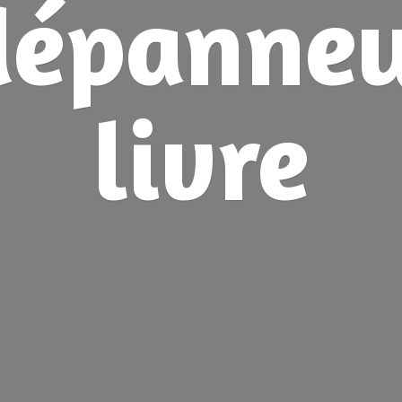
dépanne
livre