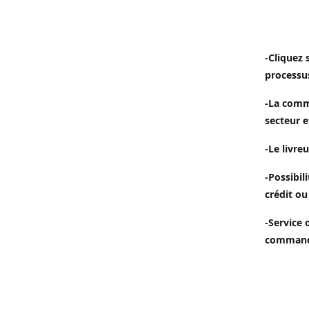
-Cliquez 
processu
-La comm
secteur e
-Le livreu
-Possibil
crédit ou
-Service 
commande