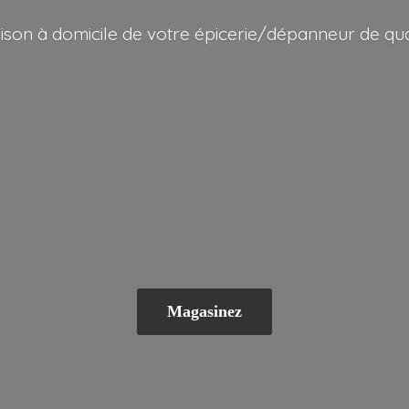
aison à domicile de votre épicerie/dépanneur
de qua
Magasinez