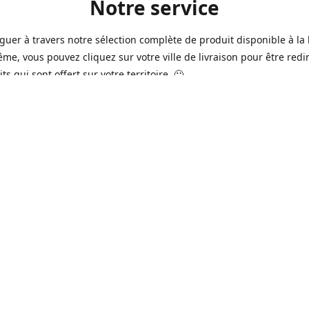
Notre service
guer à travers notre sélection complète de produit disponible à la 
ême, vous pouvez cliquez sur votre ville de livraison pour être redi
ts qui sont offert sur votre territoire. 🙂
jours sur 7, nous avons des commerçants à Longueuil, Québec et
e qui sont à votre service afin de vous livrer vos produits préférés
 un pack de bière alors que la soirée est déja bien amorçée, ou en 
rée qui s'en vient, notre grande variété de bière commerciale et de
serie saura vous satisfaire 🍺🍷
it pour vos "commissions" tel du lait, pain, boisson gazeuse, crousti
es autres produits que vous avez en tête qui se vend dans votre ép
préféré, vous pouvez le commander dans la boutique en ligne 🥛🍎
2016 à Québec, notre service n'a pas cessé d'évoluer avec le temps
ins de nos commerçants offrent aussi maintenant une variété de p
e produits frais de boucherie et viande ainsi que des produits sur