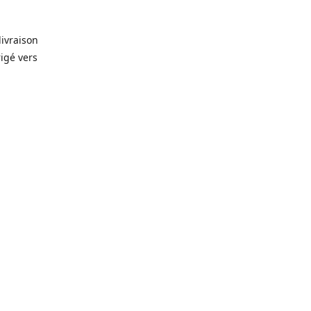
livraison
rigé vers
. Que ce
prévision
lles, vin,
icerie de
🥫
, alors
rêt-à-
gelés 🥩