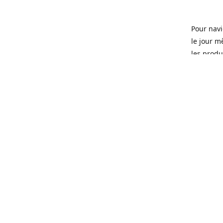
Pour navi
le jour m
les produi
Ouvert 7 
Sherbrook
soit pour
d'une soi
microbras
Que ce so
ou tous l
quartier 
Fondé en 
que certa
manger, d