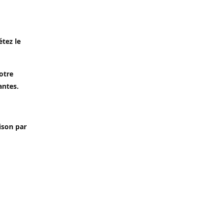
étez le
otre
antes.
aison par