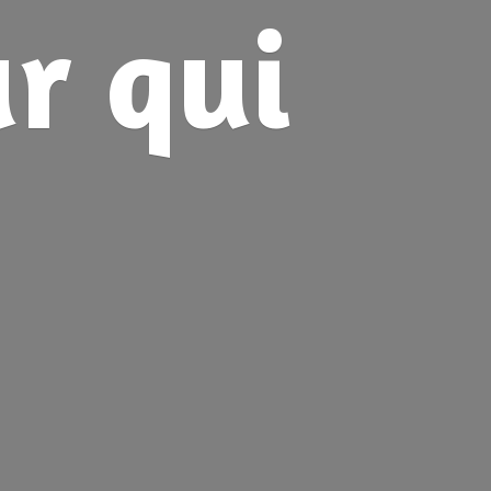
ur
qui