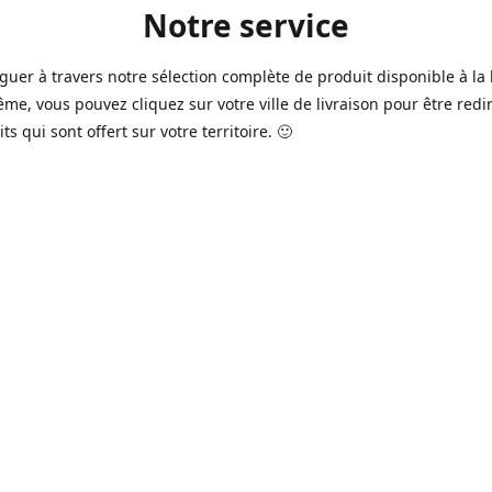
Notre service
guer à travers notre sélection complète de produit disponible à la 
ême, vous pouvez cliquez sur votre ville de livraison pour être redi
ts qui sont offert sur votre territoire. 🙂
jours sur 7, nous avons des commerçants à Longueuil, Québec et
e qui sont à votre service afin de vous livrer vos produits préférés
 un pack de bière alors que la soirée est déja bien amorçée, ou en 
rée qui s'en vient, notre grande variété de bière commerciale et de
serie saura vous satisfaire 🍺🍷
it pour vos "commissions" tel du lait, pain, boisson gazeuse, crousti
es autres produits que vous avez en tête qui se vend dans votre ép
préféré, vous pouvez le commander dans la boutique en ligne 🥛🍎
2016 à Québec, notre service n'a pas cessé d'évoluer avec le temps
ins de nos commerçants offrent aussi maintenant une variété de p
e produits frais de boucherie et viande ainsi que des produits sur