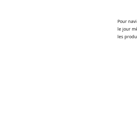
Pour navi
le jour m
les produi
Ouvert 7 
Sherbrook
soit pour
d'une soi
microbras
Que ce so
ou tous l
quartier 
Fondé en 
que certa
manger, d