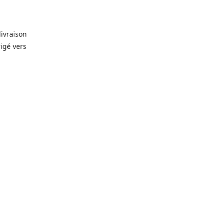
livraison
rigé vers
. Que ce
prévision
lles, vin,
icerie de
🥫
, alors
rêt-à-
gelés 🥩