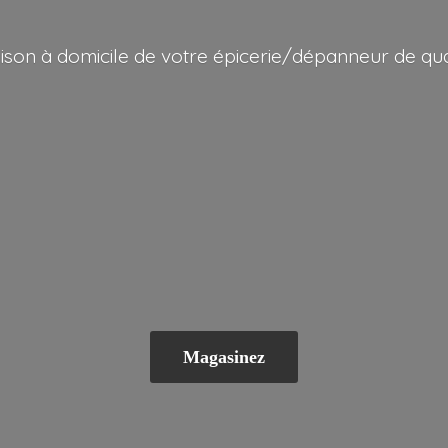
aison à domicile de votre épicerie/dépanneur
de qua
Magasinez