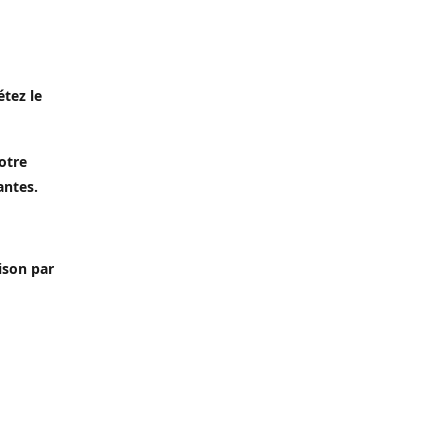
étez le
otre
antes.
aison par