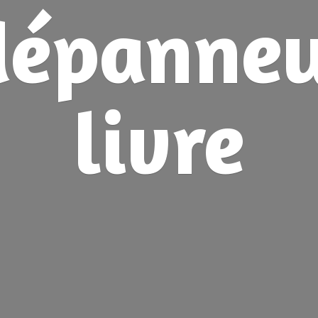
dépanne
livre