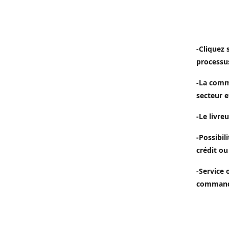
-Cliquez 
processu
-La comm
secteur e
-Le livreu
-Possibil
crédit ou
-Service 
commande