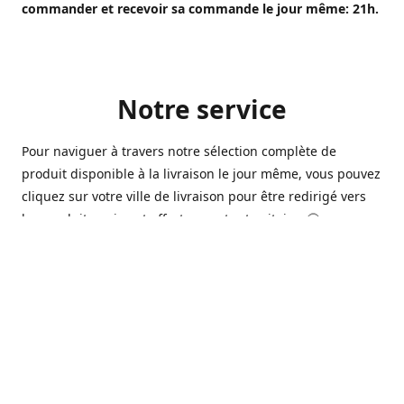
commander et recevoir sa commande le jour même: 21h.
Notre service
Pour naviguer à travers notre sélection complète de
produit disponible à la livraison le jour même, vous pouvez
cliquez sur votre ville de livraison pour être redirigé vers
les produits qui sont offert sur votre territoire. 🙂
Ouvert 7 jours sur 7, nous avons des commerçants à
Longueuil, Québec et Sherbrooke qui sont à votre service
afin de vous livrer vos produits préférés. Que ce soit pour
un pack de bière alors que la soirée est déja bien amorçée,
ou en prévision d'une soirée qui s'en vient, notre grande
variété de bière commerciale et de microbrasserie saura
vous satisfaire 🍺🍷