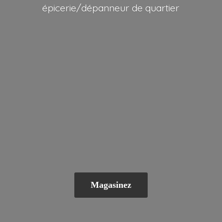
épicerie/dépanneur
de quartier
Magasinez