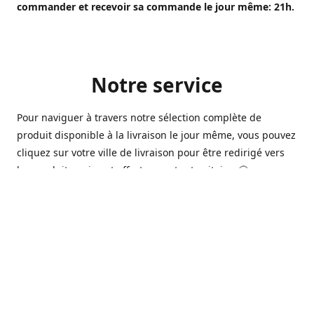
commander et recevoir sa commande le jour même: 21h.
Notre service
Pour naviguer à travers notre sélection complète de
produit disponible à la livraison le jour même, vous pouvez
cliquez sur votre ville de livraison pour être redirigé vers
les produits qui sont offert sur votre territoire. 🙂
Ouvert 7 jours sur 7, nous avons des commerçants à
Longueuil, Québec et Sherbrooke qui sont à votre service
afin de vous livrer vos produits préférés. Que ce soit pour
un pack de bière alors que la soirée est déja bien amorçée,
ou en prévision d'une soirée qui s'en vient, notre grande
variété de bière commerciale et de microbrasserie saura
vous satisfaire 🍺🍷