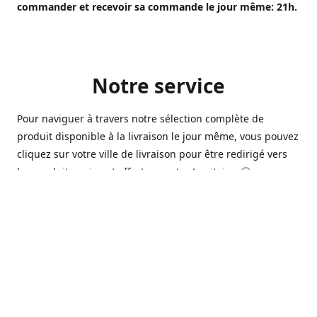
commander et recevoir sa commande le jour même: 21h.
Notre service
Pour naviguer à travers notre sélection complète de
produit disponible à la livraison le jour même, vous pouvez
cliquez sur votre ville de livraison pour être redirigé vers
les produits qui sont offert sur votre territoire. 🙂
Ouvert 7 jours sur 7, nous avons des commerçants à
Longueuil, Québec et Sherbrooke qui sont à votre service
afin de vous livrer vos produits préférés. Que ce soit pour
un pack de bière alors que la soirée est déja bien amorçée,
ou en prévision d'une soirée qui s'en vient, notre grande
variété de bière commerciale et de microbrasserie saura
vous satisfaire 🍺🍷