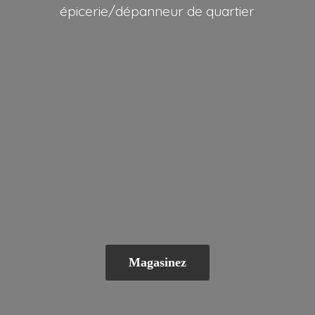
épicerie/dépanneur
de quartier
Magasinez