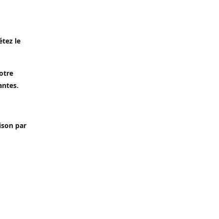
étez le
otre
antes.
aison par