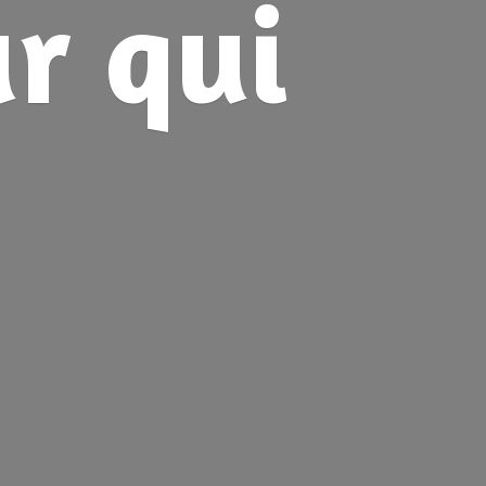
ur
qui