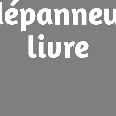
dépanne
livre