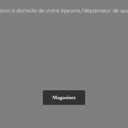
aison à domicile de votre épicerie/dépanneur
de qua
Magasinez