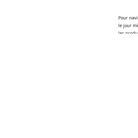
Pour navi
le jour m
les produi
Ouvert 7 
Sherbrook
soit pour
d'une soi
microbras
Que ce so
ou tous l
quartier 
Fondé en 
que certa
manger, d