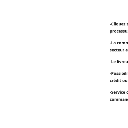
-Cliquez 
processu
-La comm
secteur e
-Le livreu
-Possibil
crédit ou
-Service 
commande