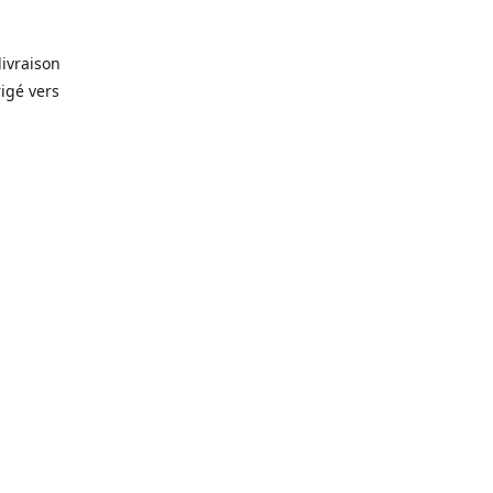
livraison
rigé vers
. Que ce
prévision
lles, vin,
icerie de
🥫
, alors
rêt-à-
gelés 🥩