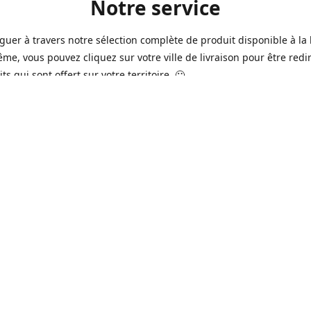
Notre service
guer à travers notre sélection complète de produit disponible à la 
ême, vous pouvez cliquez sur votre ville de livraison pour être redi
ts qui sont offert sur votre territoire. 🙂
jours sur 7, nous avons des commerçants à Longueuil, Québec et
e qui sont à votre service afin de vous livrer vos produits préférés
 un pack de bière alors que la soirée est déja bien amorçée, ou en 
rée qui s'en vient, notre grande variété de bière commerciale et de
serie saura vous satisfaire 🍺🍷
it pour vos "commissions" tel du lait, pain, boisson gazeuse, crousti
es autres produits que vous avez en tête qui se vend dans votre ép
préféré, vous pouvez le commander dans la boutique en ligne 🥛🍎
2016 à Québec, notre service n'a pas cessé d'évoluer avec le temps
ins de nos commerçants offrent aussi maintenant une variété de p
e produits frais de boucherie et viande ainsi que des produits sur