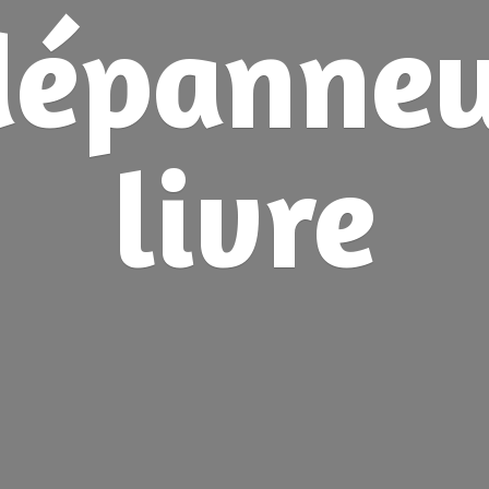
dépanne
livre