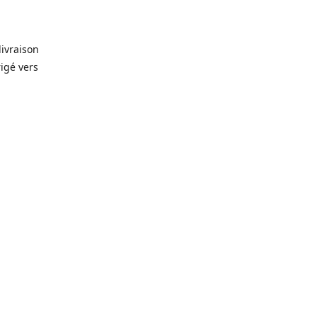
livraison
rigé vers
. Que ce
prévision
lles, vin,
icerie de
🥫
, alors
rêt-à-
gelés 🥩