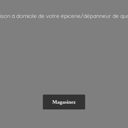
aison à domicile de votre épicerie/dépanneur
de qua
Magasinez