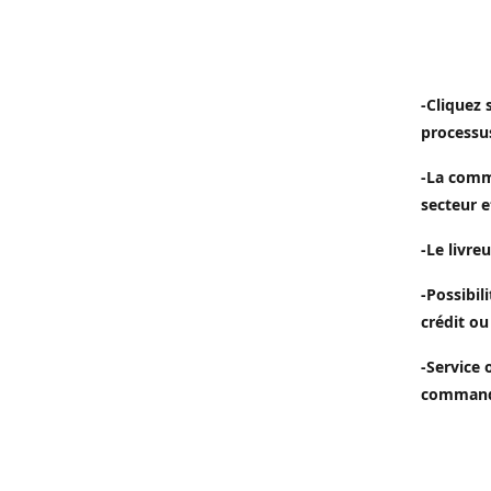
-Cliquez 
processu
-La comm
secteur e
-Le livreu
-Possibil
crédit ou
-Service 
commande