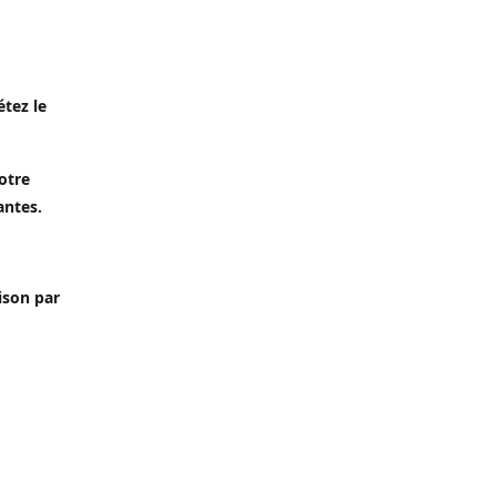
étez le
otre
antes.
aison par