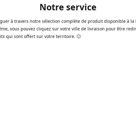
Notre service
guer à travers notre sélection complète de produit disponible à la 
ême, vous pouvez cliquez sur votre ville de livraison pour être redi
ts qui sont offert sur votre territoire. 🙂
jours sur 7, nous avons des commerçants à Longueuil, Québec et
e qui sont à votre service afin de vous livrer vos produits préférés
 un pack de bière alors que la soirée est déja bien amorçée, ou en 
rée qui s'en vient, notre grande variété de bière commerciale et de
serie saura vous satisfaire 🍺🍷
it pour vos "commissions" tel du lait, pain, boisson gazeuse, crousti
es autres produits que vous avez en tête qui se vend dans votre ép
préféré, vous pouvez le commander dans la boutique en ligne 🥛🍎
2016 à Québec, notre service n'a pas cessé d'évoluer avec le temps
ins de nos commerçants offrent aussi maintenant une variété de p
e produits frais de boucherie et viande ainsi que des produits sur