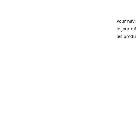
Pour navi
le jour m
les produi
Ouvert 7 
Sherbrook
soit pour
d'une soi
microbras
Que ce so
ou tous l
quartier 
Fondé en 
que certa
manger, d