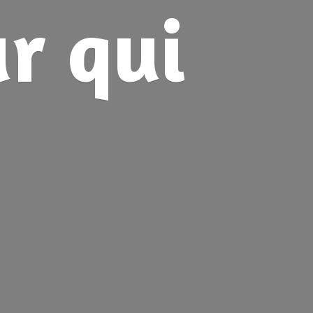
ur
qui