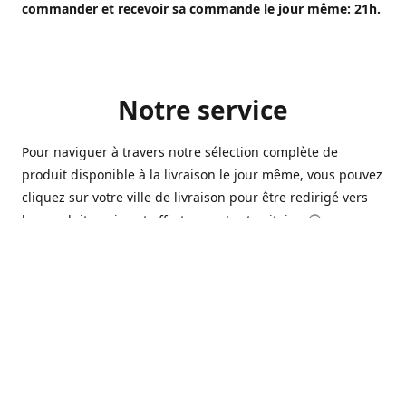
commander et recevoir sa commande le jour même: 21h.
Notre service
Pour naviguer à travers notre sélection complète de
produit disponible à la livraison le jour même, vous pouvez
cliquez sur votre ville de livraison pour être redirigé vers
les produits qui sont offert sur votre territoire. 🙂
Ouvert 7 jours sur 7, nous avons des commerçants à
Longueuil, Québec et Sherbrooke qui sont à votre service
afin de vous livrer vos produits préférés. Que ce soit pour
un pack de bière alors que la soirée est déja bien amorçée,
ou en prévision d'une soirée qui s'en vient, notre grande
variété de bière commerciale et de microbrasserie saura
vous satisfaire 🍺🍷