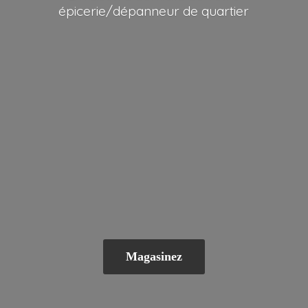
épicerie/dépanneur
de quartier
Magasinez