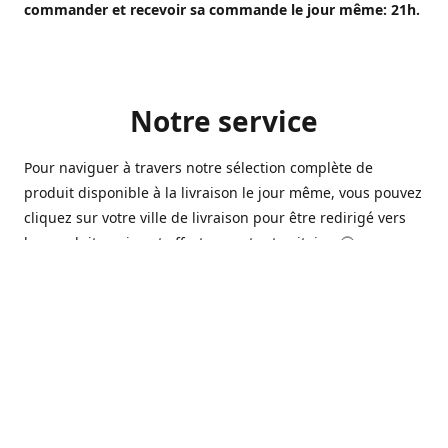
commander et recevoir sa commande le jour même: 21h.
Notre service
Pour naviguer à travers notre sélection complète de
produit disponible à la livraison le jour même, vous pouvez
cliquez sur votre ville de livraison pour être redirigé vers
les produits qui sont offert sur votre territoire. 🙂
Ouvert 7 jours sur 7, nous avons des commerçants à
Longueuil, Québec et Sherbrooke qui sont à votre service
afin de vous livrer vos produits préférés. Que ce soit pour
un pack de bière alors que la soirée est déja bien amorçée,
ou en prévision d'une soirée qui s'en vient, notre grande
variété de bière commerciale et de microbrasserie saura
vous satisfaire 🍺🍷