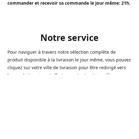
commander et recevoir sa commande le jour même: 21h.
Notre service
Pour naviguer à travers notre sélection complète de
produit disponible à la livraison le jour même, vous pouvez
cliquez sur votre ville de livraison pour être redirigé vers
les produits qui sont offert sur votre territoire. 🙂
Ouvert 7 jours sur 7, nous avons des commerçants à
Longueuil, Québec et Sherbrooke qui sont à votre service
afin de vous livrer vos produits préférés. Que ce soit pour
un pack de bière alors que la soirée est déja bien amorçée,
ou en prévision d'une soirée qui s'en vient, notre grande
variété de bière commerciale et de microbrasserie saura
vous satisfaire 🍺🍷