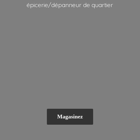
épicerie/dépanneur
de quartier
Magasinez