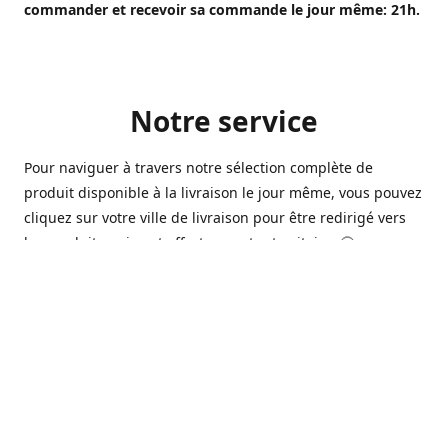
commander et recevoir sa commande le jour même: 21h.
Notre service
Pour naviguer à travers notre sélection complète de
produit disponible à la livraison le jour même, vous pouvez
cliquez sur votre ville de livraison pour être redirigé vers
les produits qui sont offert sur votre territoire. 🙂
Ouvert 7 jours sur 7, nous avons des commerçants à
Longueuil, Québec et Sherbrooke qui sont à votre service
afin de vous livrer vos produits préférés. Que ce soit pour
un pack de bière alors que la soirée est déja bien amorçée,
ou en prévision d'une soirée qui s'en vient, notre grande
variété de bière commerciale et de microbrasserie saura
vous satisfaire 🍺🍷