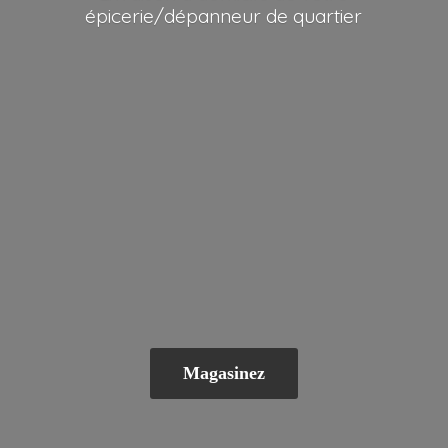
épicerie/dépanneur
de quartier
Magasinez