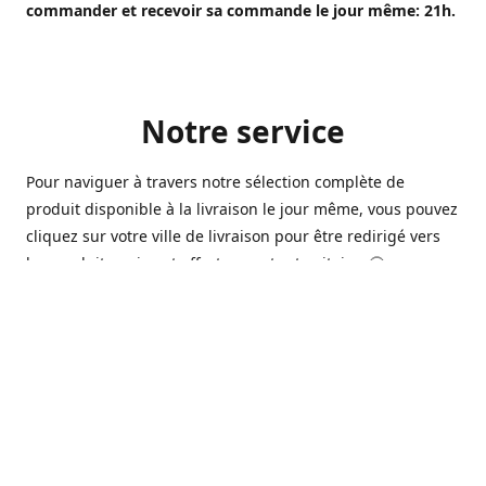
commander et recevoir sa commande le jour même: 21h.
Notre service
Pour naviguer à travers notre sélection complète de
produit disponible à la livraison le jour même, vous pouvez
cliquez sur votre ville de livraison pour être redirigé vers
les produits qui sont offert sur votre territoire. 🙂
Ouvert 7 jours sur 7, nous avons des commerçants à
Longueuil, Québec et Sherbrooke qui sont à votre service
afin de vous livrer vos produits préférés. Que ce soit pour
un pack de bière alors que la soirée est déja bien amorçée,
ou en prévision d'une soirée qui s'en vient, notre grande
variété de bière commerciale et de microbrasserie saura
vous satisfaire 🍺🍷