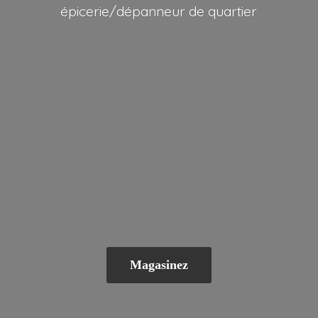
épicerie/dépanneur
de quartier
Magasinez