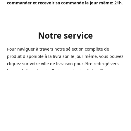
commander et recevoir sa commande le jour même: 21h.
Notre service
Pour naviguer à travers notre sélection complète de
produit disponible à la livraison le jour même, vous pouvez
cliquez sur votre ville de livraison pour être redirigé vers
les produits qui sont offert sur votre territoire. 🙂
Ouvert 7 jours sur 7, nous avons des commerçants à
Longueuil, Québec et Sherbrooke qui sont à votre service
afin de vous livrer vos produits préférés. Que ce soit pour
un pack de bière alors que la soirée est déja bien amorçée,
ou en prévision d'une soirée qui s'en vient, notre grande
variété de bière commerciale et de microbrasserie saura
vous satisfaire 🍺🍷