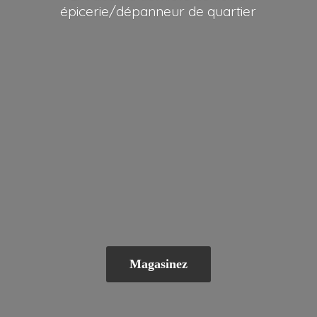
épicerie/dépanneur
de quartier
Magasinez