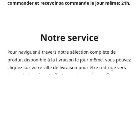
commander et recevoir sa commande le jour même: 21h.
Notre service
Pour naviguer à travers notre sélection complète de
produit disponible à la livraison le jour même, vous pouvez
cliquez sur votre ville de livraison pour être redirigé vers
les produits qui sont offert sur votre territoire. 🙂
Ouvert 7 jours sur 7, nous avons des commerçants à
Longueuil, Québec et Sherbrooke qui sont à votre service
afin de vous livrer vos produits préférés. Que ce soit pour
un pack de bière alors que la soirée est déja bien amorçée,
ou en prévision d'une soirée qui s'en vient, notre grande
variété de bière commerciale et de microbrasserie saura
vous satisfaire 🍺🍷