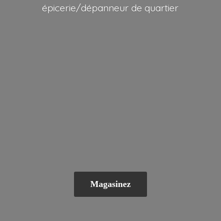
épicerie/dépanneur
de quartier
Magasinez