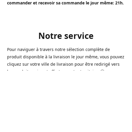
commander et recevoir sa commande le jour même: 21h.
Notre service
Pour naviguer à travers notre sélection complète de
produit disponible à la livraison le jour même, vous pouvez
cliquez sur votre ville de livraison pour être redirigé vers
les produits qui sont offert sur votre territoire. 🙂
Ouvert 7 jours sur 7, nous avons des commerçants à
Longueuil, Québec et Sherbrooke qui sont à votre service
afin de vous livrer vos produits préférés. Que ce soit pour
un pack de bière alors que la soirée est déja bien amorçée,
ou en prévision d'une soirée qui s'en vient, notre grande
variété de bière commerciale et de microbrasserie saura
vous satisfaire 🍺🍷