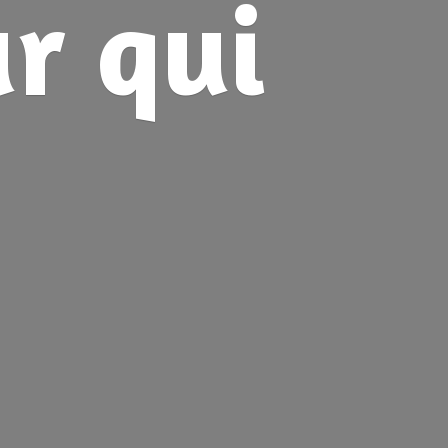
ur
qui