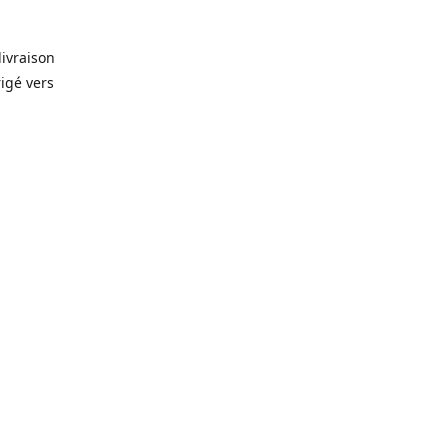
livraison
rigé vers
. Que ce
prévision
lles, vin,
icerie de
🥫
, alors
rêt-à-
gelés 🥩