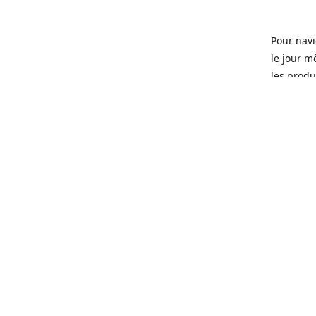
Pour navi
le jour m
les produi
Ouvert 7 
Sherbrook
soit pour
d'une soi
microbras
Que ce so
ou tous l
quartier 
Fondé en 
que certa
manger, d