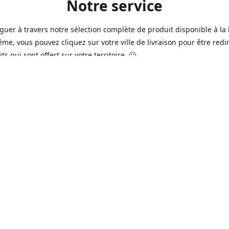
Notre service
guer à travers notre sélection complète de produit disponible à la 
ême, vous pouvez cliquez sur votre ville de livraison pour être redi
ts qui sont offert sur votre territoire. 🙂
jours sur 7, nous avons des commerçants à Longueuil, Québec et
e qui sont à votre service afin de vous livrer vos produits préférés
 un pack de bière alors que la soirée est déja bien amorçée, ou en 
rée qui s'en vient, notre grande variété de bière commerciale et de
serie saura vous satisfaire 🍺🍷
it pour vos "commissions" tel du lait, pain, boisson gazeuse, crousti
es autres produits que vous avez en tête qui se vend dans votre ép
préféré, vous pouvez le commander dans la boutique en ligne 🥛🍎
2016 à Québec, notre service n'a pas cessé d'évoluer avec le temps
ins de nos commerçants offrent aussi maintenant une variété de p
e produits frais de boucherie et viande ainsi que des produits sur