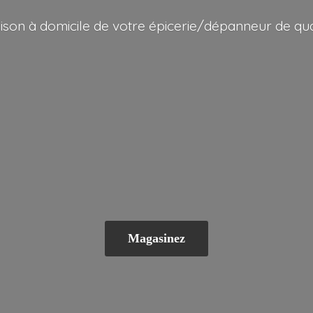
aison à domicile de votre épicerie/dépanneur
de qua
Magasinez