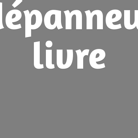
dépanne
livre