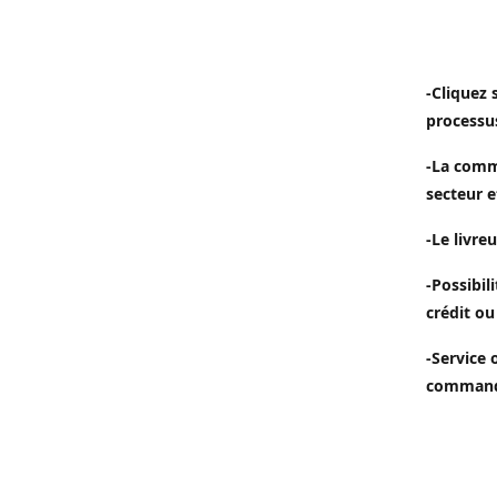
-Cliquez 
processu
-La comm
secteur e
-Le livreu
-Possibil
crédit ou
-Service 
commande