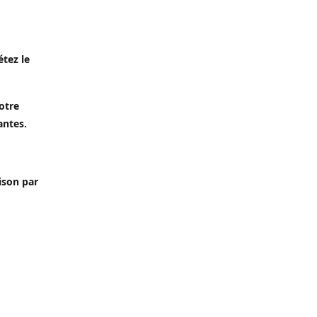
étez le
otre
antes.
aison par