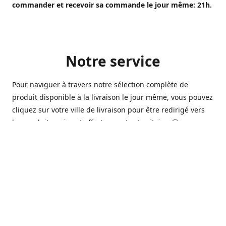
commander et recevoir sa commande le jour même: 21h.
Notre service
Pour naviguer à travers notre sélection complète de
produit disponible à la livraison le jour même, vous pouvez
cliquez sur votre ville de livraison pour être redirigé vers
les produits qui sont offert sur votre territoire. 🙂
Ouvert 7 jours sur 7, nous avons des commerçants à
Longueuil, Québec et Sherbrooke qui sont à votre service
afin de vous livrer vos produits préférés. Que ce soit pour
un pack de bière alors que la soirée est déja bien amorçée,
ou en prévision d'une soirée qui s'en vient, notre grande
variété de bière commerciale et de microbrasserie saura
vous satisfaire 🍺🍷