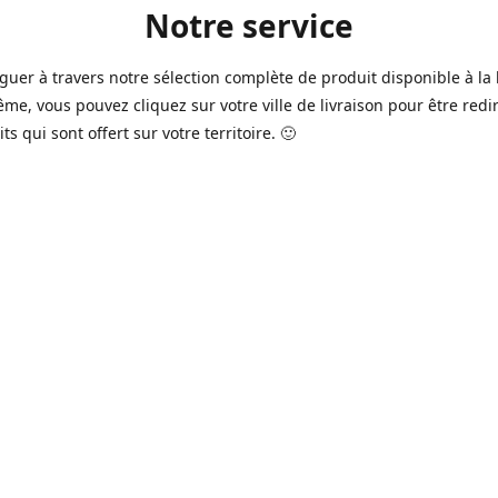
Notre service
guer à travers notre sélection complète de produit disponible à la 
ême, vous pouvez cliquez sur votre ville de livraison pour être redi
ts qui sont offert sur votre territoire. 🙂
jours sur 7, nous avons des commerçants à Longueuil, Québec et
e qui sont à votre service afin de vous livrer vos produits préférés
 un pack de bière alors que la soirée est déja bien amorçée, ou en 
rée qui s'en vient, notre grande variété de bière commerciale et de
serie saura vous satisfaire 🍺🍷
it pour vos "commissions" tel du lait, pain, boisson gazeuse, crousti
es autres produits que vous avez en tête qui se vend dans votre ép
préféré, vous pouvez le commander dans la boutique en ligne 🥛🍎
2016 à Québec, notre service n'a pas cessé d'évoluer avec le temps
ins de nos commerçants offrent aussi maintenant une variété de p
e produits frais de boucherie et viande ainsi que des produits sur