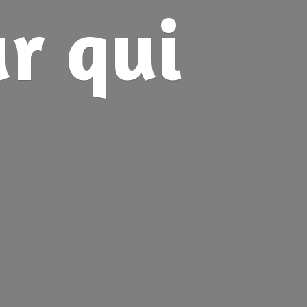
ur
qui