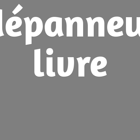
dépanne
livre