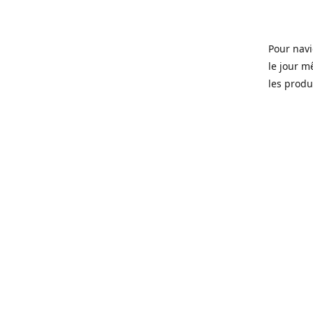
Pour navi
le jour m
les produi
Ouvert 7 
Sherbrook
soit pour
d'une soi
microbras
Que ce so
ou tous l
quartier 
Fondé en 
que certa
manger, d