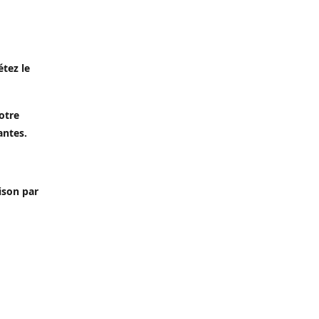
étez le
otre
antes.
aison par