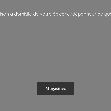
aison à domicile de votre épicerie/dépanneur
de qua
Magasinez