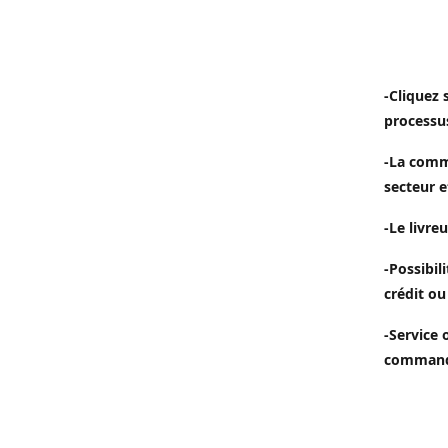
-Cliquez 
processu
-La comm
secteur e
-Le livreu
-Possibil
crédit ou
-Service 
commande