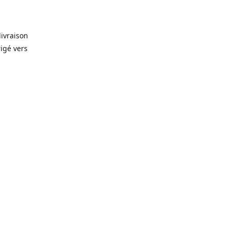
livraison
rigé vers
. Que ce
prévision
lles, vin,
icerie de
🥫
, alors
rêt-à-
gelés 🥩