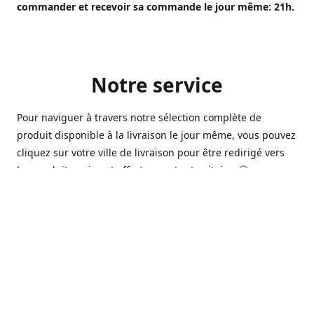
commander et recevoir sa commande le jour même: 21h.
Notre service
Pour naviguer à travers notre sélection complète de
produit disponible à la livraison le jour même, vous pouvez
cliquez sur votre ville de livraison pour être redirigé vers
les produits qui sont offert sur votre territoire. 🙂
Ouvert 7 jours sur 7, nous avons des commerçants à
Longueuil, Québec et Sherbrooke qui sont à votre service
afin de vous livrer vos produits préférés. Que ce soit pour
un pack de bière alors que la soirée est déja bien amorçée,
ou en prévision d'une soirée qui s'en vient, notre grande
variété de bière commerciale et de microbrasserie saura
vous satisfaire 🍺🍷