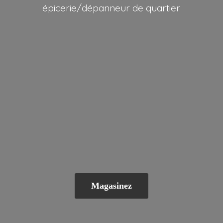
épicerie/dépanneur
de quartier
Magasinez