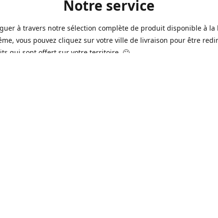
Notre service
guer à travers notre sélection complète de produit disponible à la 
ême, vous pouvez cliquez sur votre ville de livraison pour être redi
ts qui sont offert sur votre territoire. 🙂
jours sur 7, nous avons des commerçants à Longueuil, Québec et
e qui sont à votre service afin de vous livrer vos produits préférés
 un pack de bière alors que la soirée est déja bien amorçée, ou en 
rée qui s'en vient, notre grande variété de bière commerciale et de
serie saura vous satisfaire 🍺🍷
it pour vos "commissions" tel du lait, pain, boisson gazeuse, crousti
es autres produits que vous avez en tête qui se vend dans votre ép
préféré, vous pouvez le commander dans la boutique en ligne 🥛🍎
2016 à Québec, notre service n'a pas cessé d'évoluer avec le temps
ins de nos commerçants offrent aussi maintenant une variété de p
e produits frais de boucherie et viande ainsi que des produits sur