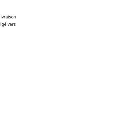
livraison
rigé vers
. Que ce
prévision
lles, vin,
icerie de
🥫
, alors
rêt-à-
gelés 🥩