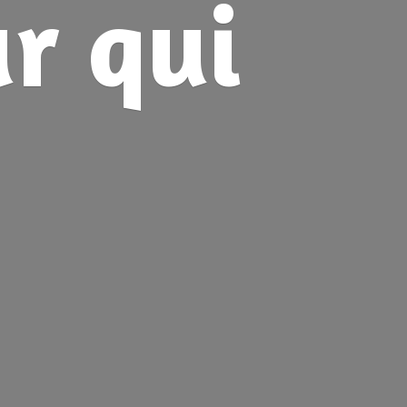
ur
qui