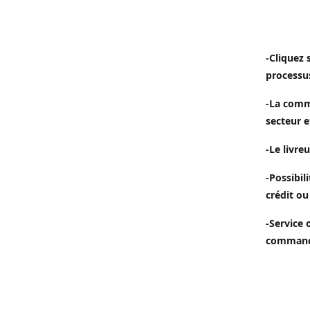
-Cliquez 
processu
-La comm
secteur e
-Le livreu
-Possibil
crédit ou
-Service 
commande