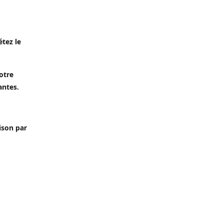
étez le
otre
antes.
aison par