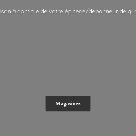
aison à domicile de votre épicerie/dépanneur
de qua
Magasinez