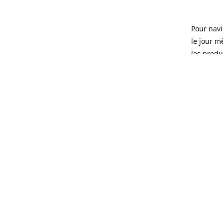
Pour navi
le jour m
les produi
Ouvert 7 
Sherbrook
soit pour
d'une soi
microbras
Que ce so
ou tous l
quartier 
Fondé en 
que certa
manger, d