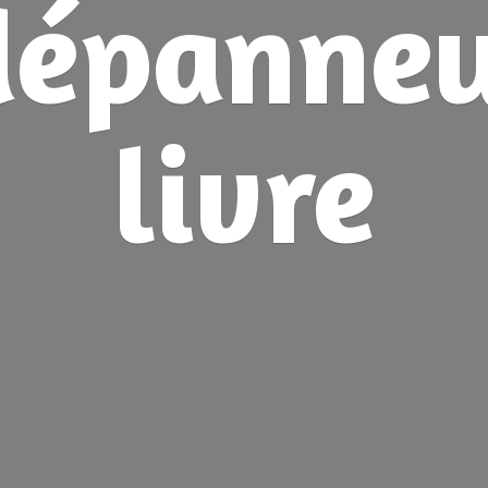
dépanne
livre