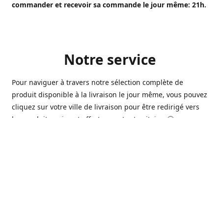
commander et recevoir sa commande le jour même: 21h.
Notre service
Pour naviguer à travers notre sélection complète de
produit disponible à la livraison le jour même, vous pouvez
cliquez sur votre ville de livraison pour être redirigé vers
les produits qui sont offert sur votre territoire. 🙂
Ouvert 7 jours sur 7, nous avons des commerçants à
Longueuil, Québec et Sherbrooke qui sont à votre service
afin de vous livrer vos produits préférés. Que ce soit pour
un pack de bière alors que la soirée est déja bien amorçée,
ou en prévision d'une soirée qui s'en vient, notre grande
variété de bière commerciale et de microbrasserie saura
vous satisfaire 🍺🍷