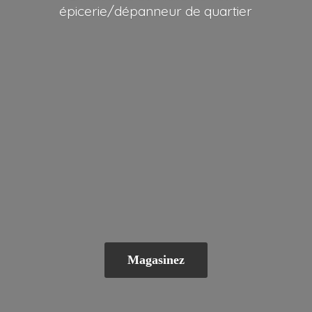
épicerie/dépanneur
de quartier
Magasinez