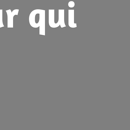
ur
qui