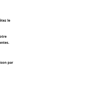
étez le
otre
antes.
aison par