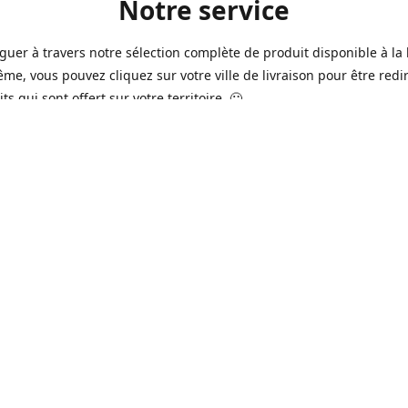
Notre service
guer à travers notre sélection complète de produit disponible à la 
ême, vous pouvez cliquez sur votre ville de livraison pour être redi
ts qui sont offert sur votre territoire. 🙂
jours sur 7, nous avons des commerçants à Longueuil, Québec et
e qui sont à votre service afin de vous livrer vos produits préférés
 un pack de bière alors que la soirée est déja bien amorçée, ou en 
rée qui s'en vient, notre grande variété de bière commerciale et de
serie saura vous satisfaire 🍺🍷
it pour vos "commissions" tel du lait, pain, boisson gazeuse, crousti
es autres produits que vous avez en tête qui se vend dans votre ép
préféré, vous pouvez le commander dans la boutique en ligne 🥛🍎
2016 à Québec, notre service n'a pas cessé d'évoluer avec le temps
ins de nos commerçants offrent aussi maintenant une variété de p
e produits frais de boucherie et viande ainsi que des produits sur