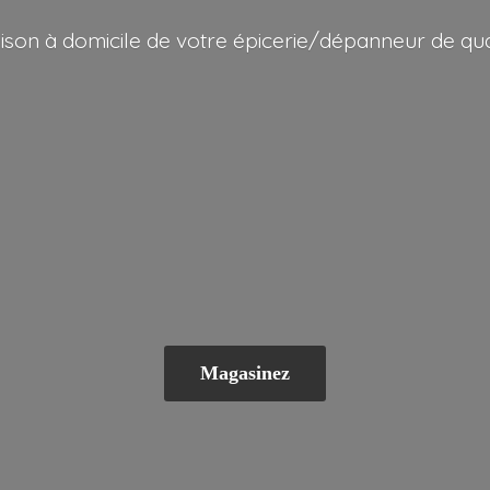
aison à domicile de votre épicerie/dépanneur
de qua
Magasinez