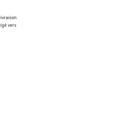
livraison
rigé vers
. Que ce
prévision
lles, vin,
icerie de
🥫
, alors
rêt-à-
gelés 🥩