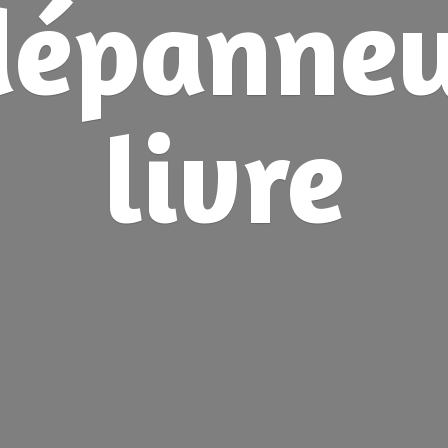
dépanne
livre