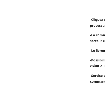
-Cliquez 
processu
-La comm
secteur e
-Le livreu
-Possibil
crédit ou
-Service 
commande