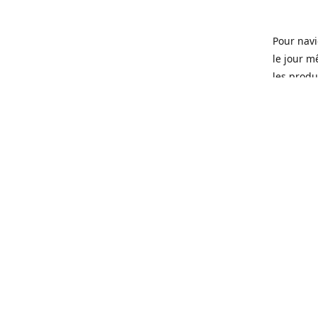
Pour navi
le jour m
les produi
Ouvert 7 
Sherbrook
soit pour
d'une soi
microbras
Que ce so
ou tous l
quartier 
Fondé en 
que certa
manger, d