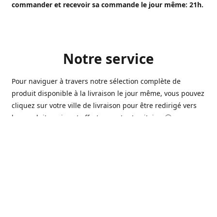
commander et recevoir sa commande le jour même: 21h.
Notre service
Pour naviguer à travers notre sélection complète de
produit disponible à la livraison le jour même, vous pouvez
cliquez sur votre ville de livraison pour être redirigé vers
les produits qui sont offert sur votre territoire. 🙂
Ouvert 7 jours sur 7, nous avons des commerçants à
Longueuil, Québec et Sherbrooke qui sont à votre service
afin de vous livrer vos produits préférés. Que ce soit pour
un pack de bière alors que la soirée est déja bien amorçée,
ou en prévision d'une soirée qui s'en vient, notre grande
variété de bière commerciale et de microbrasserie saura
vous satisfaire 🍺🍷