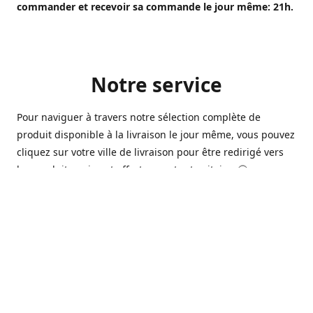
commander et recevoir sa commande le jour même: 21h.
Notre service
Pour naviguer à travers notre sélection complète de
produit disponible à la livraison le jour même, vous pouvez
cliquez sur votre ville de livraison pour être redirigé vers
les produits qui sont offert sur votre territoire. 🙂
Ouvert 7 jours sur 7, nous avons des commerçants à
Longueuil, Québec et Sherbrooke qui sont à votre service
afin de vous livrer vos produits préférés. Que ce soit pour
un pack de bière alors que la soirée est déja bien amorçée,
ou en prévision d'une soirée qui s'en vient, notre grande
variété de bière commerciale et de microbrasserie saura
vous satisfaire 🍺🍷