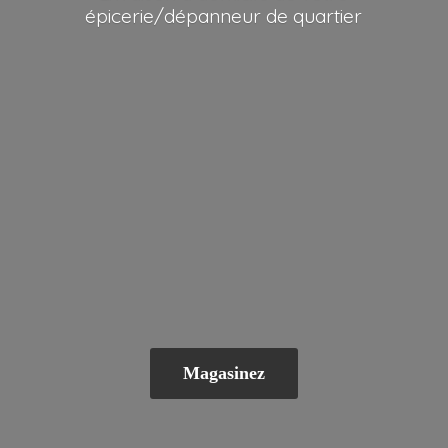
épicerie/dépanneur
de quartier
Magasinez