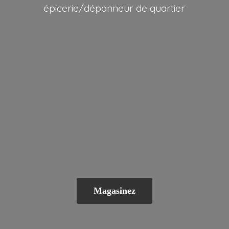
épicerie/dépanneur
de quartier
Magasinez