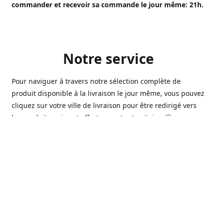
commander et recevoir sa commande le jour même: 21h.
Notre service
Pour naviguer à travers notre sélection complète de
produit disponible à la livraison le jour même, vous pouvez
cliquez sur votre ville de livraison pour être redirigé vers
les produits qui sont offert sur votre territoire. 🙂
Ouvert 7 jours sur 7, nous avons des commerçants à
Longueuil, Québec et Sherbrooke qui sont à votre service
afin de vous livrer vos produits préférés. Que ce soit pour
un pack de bière alors que la soirée est déja bien amorçée,
ou en prévision d'une soirée qui s'en vient, notre grande
variété de bière commerciale et de microbrasserie saura
vous satisfaire 🍺🍷