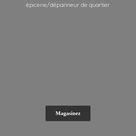
épicerie/dépanneur
de quartier
Magasinez