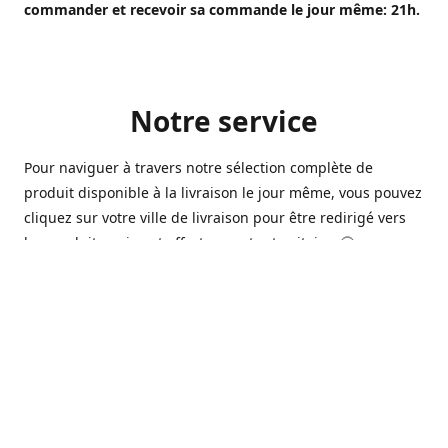
commander et recevoir sa commande le jour même: 21h.
Notre service
Pour naviguer à travers notre sélection complète de
produit disponible à la livraison le jour même, vous pouvez
cliquez sur votre ville de livraison pour être redirigé vers
les produits qui sont offert sur votre territoire. 🙂
Ouvert 7 jours sur 7, nous avons des commerçants à
Longueuil, Québec et Sherbrooke qui sont à votre service
afin de vous livrer vos produits préférés. Que ce soit pour
un pack de bière alors que la soirée est déja bien amorçée,
ou en prévision d'une soirée qui s'en vient, notre grande
variété de bière commerciale et de microbrasserie saura
vous satisfaire 🍺🍷