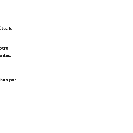
étez le
otre
antes.
aison par