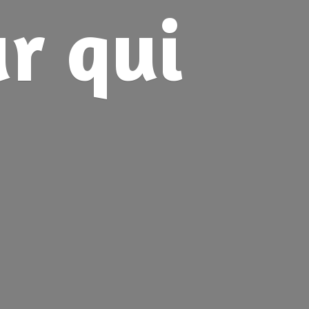
ur
qui