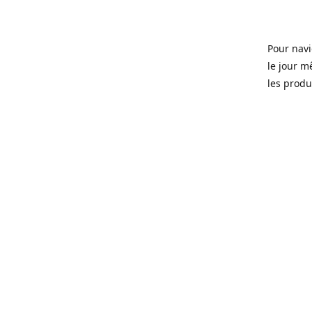
Pour navi
le jour m
les produi
Ouvert 7 
Sherbrook
soit pour
d'une soi
microbras
Que ce so
ou tous l
quartier 
Fondé en 
que certa
manger, d