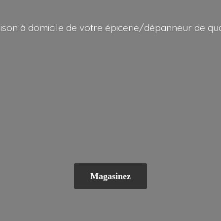
aison à domicile de votre épicerie/dépanneur
de qua
Magasinez