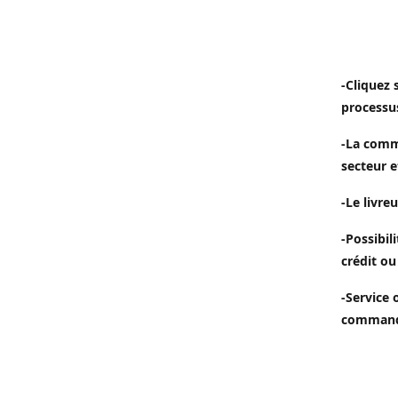
-Cliquez 
processu
-La comm
secteur e
-Le livreu
-Possibil
crédit ou
-Service 
commande