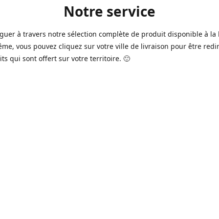
Notre service
guer à travers notre sélection complète de produit disponible à la 
ême, vous pouvez cliquez sur votre ville de livraison pour être redi
ts qui sont offert sur votre territoire. 🙂
jours sur 7, nous avons des commerçants à Longueuil, Québec et
e qui sont à votre service afin de vous livrer vos produits préférés
 un pack de bière alors que la soirée est déja bien amorçée, ou en 
rée qui s'en vient, notre grande variété de bière commerciale et de
serie saura vous satisfaire 🍺🍷
it pour vos "commissions" tel du lait, pain, boisson gazeuse, crousti
es autres produits que vous avez en tête qui se vend dans votre ép
préféré, vous pouvez le commander dans la boutique en ligne 🥛🍎
2016 à Québec, notre service n'a pas cessé d'évoluer avec le temps
ins de nos commerçants offrent aussi maintenant une variété de p
e produits frais de boucherie et viande ainsi que des produits sur