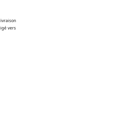
livraison
rigé vers
. Que ce
prévision
lles, vin,
icerie de
🥫
, alors
rêt-à-
gelés 🥩