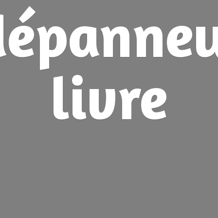
dépanne
livre