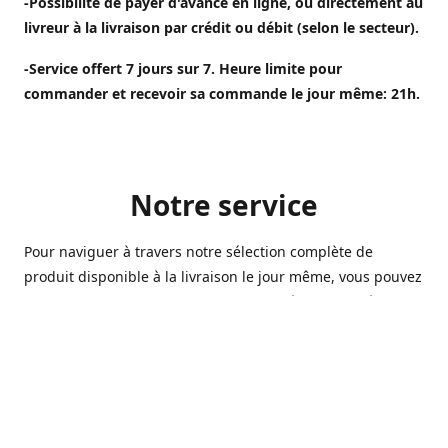
-Possibilité de payer d'avance en ligne, ou directement au
livreur à la livraison par crédit ou débit (selon le secteur).
-Service offert 7 jours sur 7. Heure limite pour
commander et recevoir sa commande le jour même: 21h.
Notre service
Pour naviguer à travers notre sélection complète de
produit disponible à la livraison le jour même, vous pouvez
cliquez sur votre ville de livraison pour être redirigé vers
les produits qui sont offert sur votre territoire. 🙂
Ouvert 7 jours sur 7, nous avons des commerçants à
Longueuil, Québec et Sherbrooke qui sont à votre service
afin de vous livrer vos produits préférés. Que ce soit pour
un pack de bière alors que la soirée est déja bien amorçée,