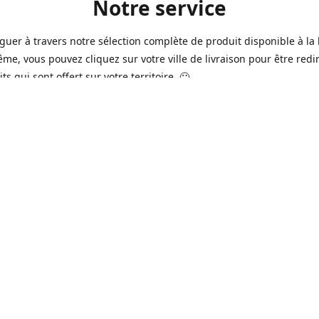
Notre service
guer à travers notre sélection complète de produit disponible à la 
ême, vous pouvez cliquez sur votre ville de livraison pour être redi
ts qui sont offert sur votre territoire. 🙂
jours sur 7, nous avons des commerçants à Longueuil, Québec et
e qui sont à votre service afin de vous livrer vos produits préférés
 un pack de bière alors que la soirée est déja bien amorçée, ou en 
rée qui s'en vient, notre grande variété de bière commerciale et de
serie saura vous satisfaire 🍺🍷
it pour vos "commissions" tel du lait, pain, boisson gazeuse, crousti
es autres produits que vous avez en tête qui se vend dans votre ép
préféré, vous pouvez le commander dans la boutique en ligne 🥛🍎
2016 à Québec, notre service n'a pas cessé d'évoluer avec le temps
ins de nos commerçants offrent aussi maintenant une variété de p
e produits frais de boucherie et viande ainsi que des produits sur