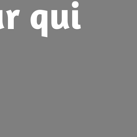
ur
qui