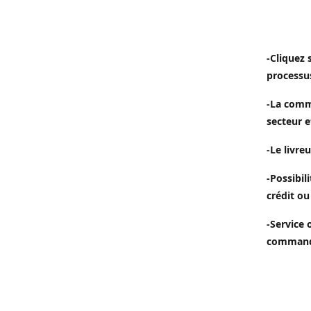
-Cliquez 
processu
-La comm
secteur e
-Le livreu
-Possibil
crédit ou
-Service 
commande