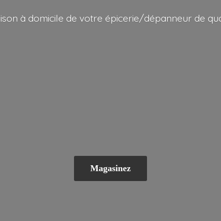
aison à domicile de votre épicerie/dépanneur
de qua
Magasinez