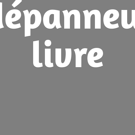
dépanne
livre