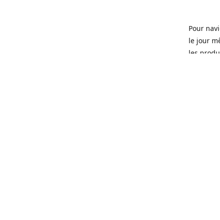
Pour navi
le jour m
les produi
Ouvert 7 
Sherbrook
soit pour
d'une soi
microbras
Que ce so
ou tous l
quartier 
Fondé en 
que certa
manger, d