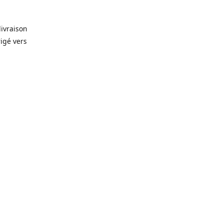
livraison
rigé vers
. Que ce
prévision
lles, vin,
icerie de
🥫
, alors
rêt-à-
gelés 🥩