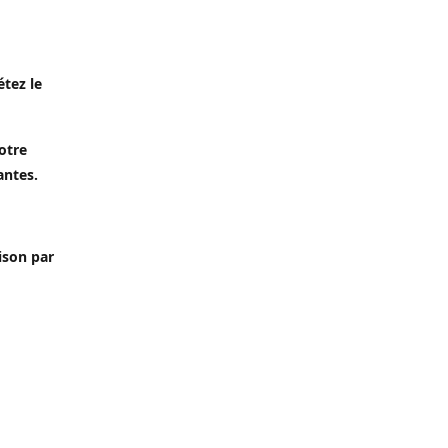
étez le
otre
antes.
aison par